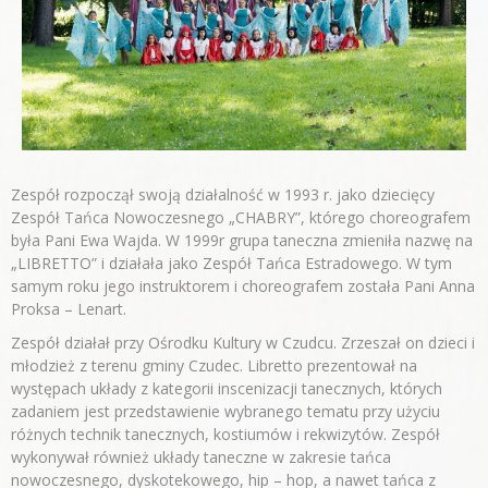
Zespół rozpoczął swoją działalność w 1993 r. jako dziecięcy
Zespół Tańca Nowoczesnego „CHABRY”, którego choreografem
była Pani Ewa Wajda. W 1999r grupa taneczna zmieniła nazwę na
„LIBRETTO” i działała jako Zespół Tańca Estradowego. W tym
samym roku jego instruktorem i choreografem została Pani Anna
Proksa – Lenart.
Zespół działał przy Ośrodku Kultury w Czudcu. Zrzeszał on dzieci i
młodzież z terenu gminy Czudec. Libretto prezentował na
występach układy z kategorii inscenizacji tanecznych, których
zadaniem jest przedstawienie wybranego tematu przy użyciu
różnych technik tanecznych, kostiumów i rekwizytów. Zespół
wykonywał również układy taneczne w zakresie tańca
nowoczesnego, dyskotekowego, hip – hop, a nawet tańca z