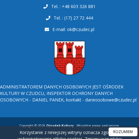
Tel. : +48 603 326 881
Tel. : (17) 27 72 444
E-mail:
ok@czudec.pl
ADMINISTRATOREM DANYCH OSOBOWYCH JEST OŚRODEK
KULTURY W CZUDCU, INSPEKTOR OCHRONY DANYCH
OSOBOWYCH - DANIEL PANEK, kontakt - daneosobowe@czudec.pl
Copyright © 2026
Ośrodek Kultury
- Wszystkie prawa zastrzeżone.
ROZUMIEM
Korzystanie z niniejszej witryny oznacza zgodę na
wykorzystywanie plików cookies. Zmiany warunków