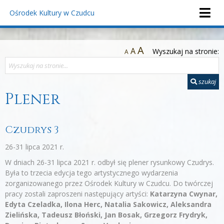
Ośrodek Kultury
w Czudcu
A
A
Wyszukaj na stronie:
A
szukaj
Plener
Czudrys 3
26-31 lipca 2021 r.
W dniach 26-31 lipca 2021 r. odbył się plener rysunkowy Czudrys.
Była to trzecia edycja tego artystycznego wydarzenia
zorganizowanego przez Ośrodek Kultury w Czudcu. Do twórczej
pracy zostali zaproszeni następujący artyści:
Katarzyna Cwynar,
Edyta Czeladka, Ilona Herc, Natalia Sakowicz, Aleksandra
Zielińska, Tadeusz Błoński, Jan Bosak, Grzegorz Frydryk,