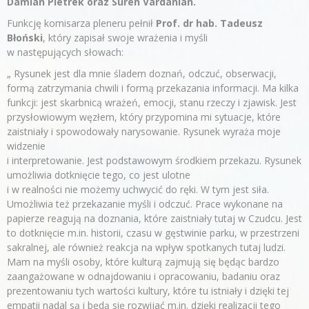
Damian Pietrek oraz Suren Vardanian.
Funkcję komisarza pleneru pełnił
Prof. dr hab. Tadeusz
Błoński
, który zapisał swoje wrażenia i myśli
w następujących słowach:
„ Rysunek jest dla mnie śladem doznań, odczuć, obserwacji,
formą zatrzymania chwili i formą przekazania informacji. Ma kilka
funkcji: jest skarbnicą wrażeń, emocji, stanu rzeczy i zjawisk. Jest
przysłowiowym węzłem, który przypomina mi sytuacje, które
zaistniały i spowodowały narysowanie. Rysunek wyraża moje
widzenie
i interpretowanie. Jest podstawowym środkiem przekazu. Rysunek
umożliwia dotknięcie tego, co jest ulotne
i w realności nie możemy uchwycić do ręki. W tym jest siła.
Umożliwia też przekazanie myśli i odczuć. Prace wykonane na
papierze reagują na doznania, które zaistniały tutaj w Czudcu. Jest
to dotknięcie m.in. historii, czasu w gęstwinie parku, w przestrzeni
sakralnej, ale również reakcja na wpływ spotkanych tutaj ludzi.
Mam na myśli osoby, które kulturą zajmują się będąc bardzo
zaangażowane w odnajdowaniu i opracowaniu, badaniu oraz
prezentowaniu tych wartości kultury, które tu istniały i dzięki tej
empatii nadal są i będą się rozwijać m.in. dzięki realizacji tego