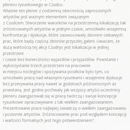
pleneru rysunkowego w Czudcu.
Właśnie ten plener z codzienną obecnością zaproszonych
artystów jest ważnym elementem związanym
z Czudcem. Stworzenie warunków na przestrzenną lokalizację tak
zróżnicowanych artystów w jednym czasie, umożliwiło wzajemną
konfrontację i dyskusje, które zaowocowały zbiorem ciekawych
prac, które będą częścią zbiorów przyszłej galerii. Uważam, że
dużą wartością tej akcji Czudrys jest lokalizacja w jednej
przestrzeni
i czasie bez konieczności wyjazdów i przyjazdów. Powstanie i
wykorzystanie trzech przestrzeni na pracownie
w miejscu noclegów i spożywania posiłków było tym, co
umożliwiło pracę nad własnymi rysunkami i wzajemne dyskusje
bez przerywania pracy nawet w godzinach późnonocnych aż
powstaną. Jest godne pochwały jak wszyscy artyści-uczestnicy
pleneru zaangażowali się w pracę twórczą i swoje koncepcje
rysunkowe opracowywane z tak wielkim zaangażowaniem.
Prezentowane prace najlepiej świadczą o wielkim zaangażowaniu
i poziomie artystów. Zróżnicowanie prac pod względem koncepcji
i wartości formalnych jest tego potwierdzeniem”.