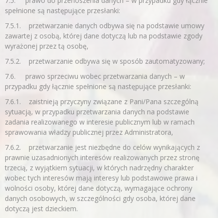
7.5. prawo do przenoszenia danych – w przypadku gdy łącznie
spełnione są następujące przesłanki:
7.5.1. przetwarzanie danych odbywa się na podstawie umowy
zawartej z osobą, której dane dotyczą lub na podstawie zgody
wyrażonej przez tą osobę,
7.5.2. przetwarzanie odbywa się w sposób zautomatyzowany;
7.6. prawo sprzeciwu wobec przetwarzania danych – w
przypadku gdy łącznie spełnione są następujące przesłanki:
7.6.1. zaistnieją przyczyny związane z Pani/Pana szczególną
sytuacją, w przypadku przetwarzania danych na podstawie
zadania realizowanego w interesie publicznym lub w ramach
sprawowania władzy publicznej przez Administratora,
7.6.2. przetwarzanie jest niezbędne do celów wynikających z
prawnie uzasadnionych interesów realizowanych przez stronę
trzecią, z wyjątkiem sytuacji, w których nadrzędny charakter
wobec tych interesów mają interesy lub podstawowe prawa i
wolności osoby, której dane dotyczą, wymagające ochrony
danych osobowych, w szczególności gdy osoba, której dane
dotyczą jest dzieckiem.