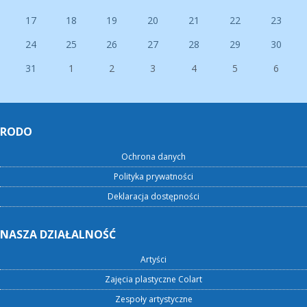
17
18
19
20
21
22
23
24
25
26
27
28
29
30
31
1
2
3
4
5
6
RODO
Ochrona danych
Polityka prywatności
Deklaracja dostępności
NASZA DZIAŁALNOŚĆ
Artyści
Zajęcia plastyczne Colart
Zespoły artystyczne