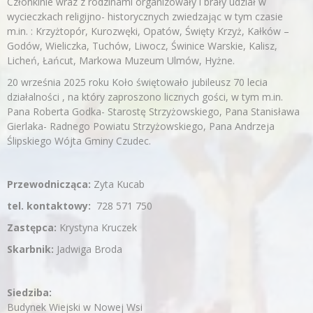
Członkinie wraz z rodzinami organizowały i brały udział w
wycieczkach religijno- historycznych zwiedzając w tym czasie
m.in. : Krzyżtopór, Kurozwęki, Opatów, Święty Krzyż, Kałków –
Godów, Wieliczka, Tuchów, Liwocz, Świnice Warskie, Kalisz,
Licheń, Łańcut, Markowa Muzeum Ulmów, Hyżne.
20 września 2025 roku Koło świętowało jubileusz 70 lecia
działalności , na który zaproszono licznych gości, w tym m.in.
Pana Roberta Godka- Starostę Strzyżowskiego, Pana Stanisława
Gierlaka- Radnego Powiatu Strzyżowskiego, Pana Andrzeja
Ślipskiego Wójta Gminy Czudec.
Przewodnicząca:
Zyta Kucab
tel. kontaktowy:
728 571 750
Zastępca:
Krystyna Kruczek
Skarbnik:
Jadwiga Broda
Siedziba:
Budynek Wiejski w Nowej Wsi