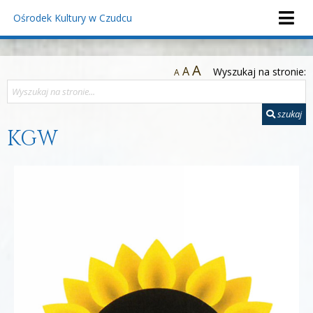
Ośrodek Kultury
w Czudcu
A
A
Wyszukaj na stronie:
A
szukaj
KGW