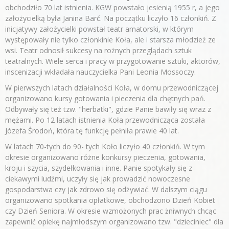
obchodziło 70 lat istnienia. KGW powstało jesienią 1955 r, a jego
założycielką była Janina Barć. Na początku liczyło 16 członkiń. Z
inicjatywy założycielki powstał teatr amatorski, w którym
występowały nie tylko członkinie Koła, ale i starsza młodzież ze
wsi. Teatr odnosił sukcesy na rożnych przeglądach sztuk
teatralnych. Wiele serca i pracy w przygotowanie sztuki, aktorów,
inscenizacji wkładała nauczycielka Pani Leonia Mossoczy.
W pierwszych latach działalności Koła, w domu przewodniczącej
organizowano kursy gotowania i pieczenia dla chętnych pań.
Odbywały się też tzw. "herbatki", gdzie Panie bawiły się wraz z
mężami. Po 12 latach istnienia Koła przewodnicząca została
Józefa Środoń, która tę funkcję pełniła prawie 40 lat.
W latach 70-tych do 90- tych Koło liczyło 40 członkiń. W tym
okresie organizowano różne konkursy pieczenia, gotowania,
kroju i szycia, szydełkowania i inne. Panie spotykały się z
ciekawymi ludźmi, uczyły się jak prowadzić nowoczesne
gospodarstwa czy jak zdrowo się odżywiać. W dalszym ciągu
organizowano spotkania opłatkowe, obchodzono Dzień Kobiet
czy Dzień Seniora. W okresie wzmożonych prac żniwnych chcąc
zapewnić opiekę najmłodszym organizowano tzw. "dzieciniec" dla