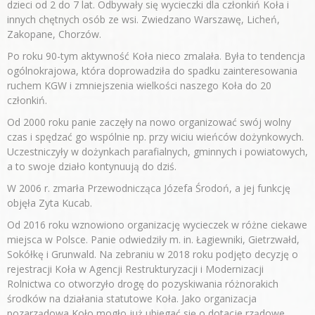
dzieci od 2 do 7 lat. Odbywały się wycieczki dla członkiń Koła i
innych chętnych osób ze wsi. Zwiedzano Warszawę, Licheń,
Zakopane, Chorzów.
Po roku 90-tym aktywność Koła nieco zmalała. Była to tendencja
ogólnokrajowa, która doprowadziła do spadku zainteresowania
ruchem KGW i zmniejszenia wielkości naszego Koła do 20
członkiń.
Od 2000 roku panie zaczęły na nowo organizować swój wolny
czas i spędzać go wspólnie np. przy wiciu wieńców dożynkowych.
Uczestniczyły w dożynkach parafialnych, gminnych i powiatowych,
a to swoje działo kontynuują do dziś.
W 2006 r. zmarła Przewodnicząca Józefa Środoń, a jej funkcję
objęła Zyta Kucab.
Od 2016 roku wznowiono organizację wycieczek w różne ciekawe
miejsca w Polsce. Panie odwiedziły m. in. Łagiewniki, Gietrzwałd,
Sokółkę i Grunwald. Na zebraniu w 2018 roku podjęto decyzję o
rejestracji Koła w Agencji Restrukturyzacji i Modernizacji
Rolnictwa co otworzyło drogę do pozyskiwania różnorakich
środków na działania statutowe Koła. Jako organizacja
pozarządowa Koło mogło już ubiegać się o dotacje rządowe.