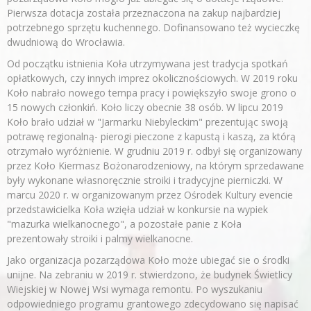
Pierwsza dotacja została przeznaczona na zakup najbardziej
potrzebnego sprzętu kuchennego. Dofinansowano też wycieczkę
dwudniową do Wrocławia.
Od początku istnienia Koła utrzymywana jest tradycja spotkań
opłatkowych, czy innych imprez okolicznościowych. W 2019 roku
Koło nabrało nowego tempa pracy i powiększyło swoje grono o
15 nowych członkiń. Koło liczy obecnie 38 osób. W lipcu 2019
Koło brało udział w "Jarmarku Niebyleckim" prezentując swoją
potrawę regionalną- pierogi pieczone z kapustą i kaszą, za którą
otrzymało wyróżnienie. W grudniu 2019 r. odbył się organizowany
przez Koło Kiermasz Bożonarodzeniowy, na którym sprzedawane
były wykonane własnoręcznie stroiki i tradycyjne pierniczki. W
marcu 2020 r. w organizowanym przez Ośrodek Kultury evencie
przedstawicielka Koła wzięła udział w konkursie na wypiek
"mazurka wielkanocnego", a pozostałe panie z Koła
prezentowały stroiki i palmy wielkanocne.
Jako organizacja pozarządowa Koło może ubiegać sie o środki
unijne. Na zebraniu w 2019 r. stwierdzono, że budynek Świetlicy
Wiejskiej w Nowej Wsi wymaga remontu. Po wyszukaniu
odpowiedniego programu grantowego zdecydowano się napisać