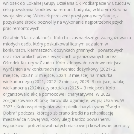
wniosek do Lokalnej Grupy Działania CK Podkarpacie w Czudcu w
celu pozyskania środków na remont budynku, w którym Koło na
swoją siedzibę. Wniosek przeszedł pozytywną weryfikację, a
pozyskane środki pozwoliły na wykonanie najpotrzebniejszych
prac remontowych.
Ostatnie 5 lat działalności Koła to czas większego zaangażowania
młodych osób, który poskutkował licznym udziałem w
konkursach, kiermaszach, dożynkach gminnych i powiatowych
oraz różnorakich przedsięwzięciach organizowanych przez
Ośrodek Kultury w Czudcu. Koło zdobywało czołowe miejsca i
wyróżnienia w konkursach na wieniec dożynkowy (2021- 2
miejsce, 2023 r- 3 miejsce, 2024- 3 miejsce) na mazurka
wielkanocnego (2021, 2022 -2 miejsce, 2023- 3 miejsce, babkę
wielkanocną (2024r) czy proziaka (2025 – 3 miejsce). Koło
organizowało akcje pomocowe i charytatywne. W 2022
zorganizowano zbiórkę darów dla ogarniętej wojną Ukrainy. W
2023 r Koło współorganizowało piknik charytatywny "Święto
Dobra" podczas, którego zbierano środki na rehabilitację
mieszkańca Nowej Wsi, który uległ bardzo poważnemu
wypadkowi i potrzebował natychmiastowej i kosztownej pomocy.