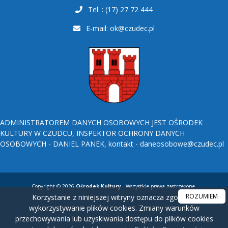
Tel. : (17) 27 72 444
E-mail:
ok@czudec.pl
ADMINISTRATOREM DANYCH OSOBOWYCH JEST OŚRODEK
KULTURY W CZUDCU, INSPEKTOR OCHRONY DANYCH
OSOBOWYCH - DANIEL PANEK, kontakt - daneosobowe@czudec.pl
Copyright © 2026
Ośrodek Kultury
- Wszystkie prawa zastrzeżone.
ROZUMIEM
Korzystanie z niniejszej witryny oznacza zgodę na
wykorzystywanie plików cookies. Zmiany warunków
przechowywania lub uzyskiwania dostępu do plików cookies