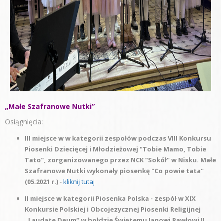
„Małe Szafranowe Nutki”
Osiągnięcia:
III miejsce w w kategorii zespołów podczas VIII Konkursu
Piosenki Dziecięcej i Młodzieżowej "Tobie Mamo, Tobie
Tato", zorganizowanego przez NCK "Sokół" w Nisku. Małe
Szafranowe Nutki wykonały piosenkę "Co powie tata"
(05.2021 r.)
-
kliknij tutaj
II miejsce w kategorii Piosenka Polska - zespół w XIX
Konkursie Polskiej i Obcojezycznej Piosenki Religijnej
„Laudate Deum” w hołdzie Świętemu Janowi Pawłowi II,