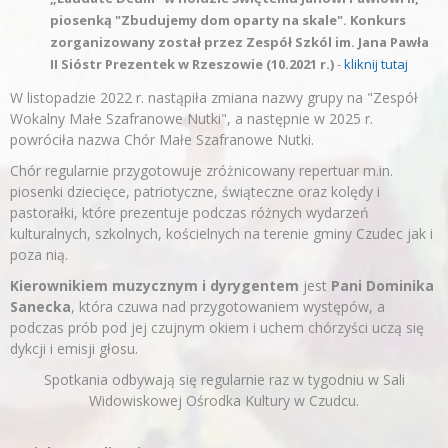
piosenką "Zbudujemy dom oparty na skale". Konkurs
zorganizowany został przez Zespół Szkól im. Jana Pawła
II Sióstr Prezentek w Rzeszowie (10.2021 r.)
-
kliknij tutaj
W listopadzie 2022 r. nastąpiła zmiana nazwy grupy na "Zespół
Wokalny Małe Szafranowe Nutki", a następnie w 2025 r.
powróciła nazwa Chór Małe Szafranowe Nutki.
Chór regularnie przygotowuje zróżnicowany repertuar m.in.
piosenki dziecięce, patriotyczne, świąteczne oraz kolędy i
pastorałki, które prezentuje podczas różnych wydarzeń
kulturalnych, szkolnych, kościelnych na terenie gminy Czudec jak i
poza nią.
Kierownikiem muzycznym i dyrygentem
jest
Pani Dominika
Sanecka
, która czuwa nad przygotowaniem występów, a
podczas prób pod jej czujnym okiem i uchem chórzyści uczą się
dykcji i emisji głosu.
Spotkania odbywają się regularnie raz w tygodniu w Sali
Widowiskowej Ośrodka Kultury w Czudcu.