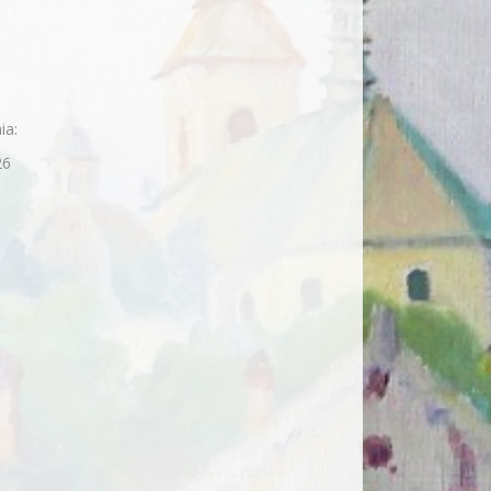
ia:
26