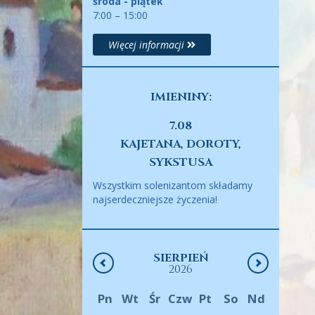
środa - piątek
7:00 – 15:00
Więcej informacji
IMIENINY:
7.08
KAJETANA, DOROTY,
SYKSTUSA
Wszystkim solenizantom składamy
najserdeczniejsze życzenia!
SIERPIEŃ
2026
Pn
Wt
Śr
Czw
Pt
So
Nd