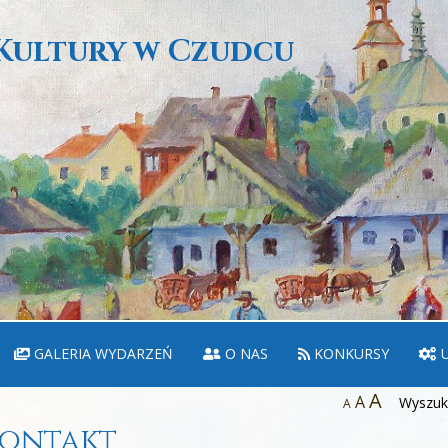
Kultury w Czudcu
GALERIA WYDARZEŃ
O NAS
KONKURSY
U
A
A
Wyszuka
A
ontakt