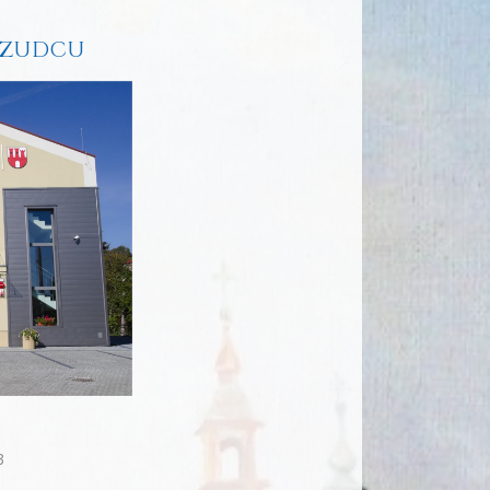
CZUDCU
u
3