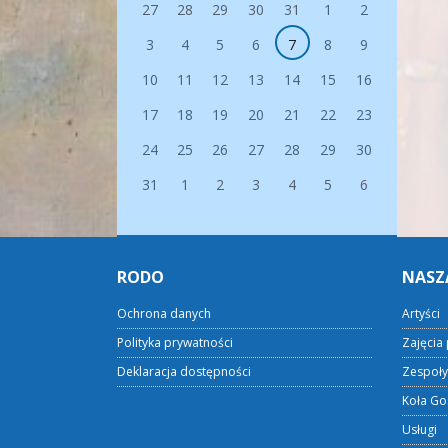
27
28
29
30
31
1
2
3
4
5
6
7
8
9
10
11
12
13
14
15
16
17
18
19
20
21
22
23
24
25
26
27
28
29
30
31
1
2
3
4
5
6
RODO
NASZ
Ochrona danych
Artyści
Polityka prywatności
Zajęcia 
Deklaracja dostępności
Zespoły
Koła Go
Usługi