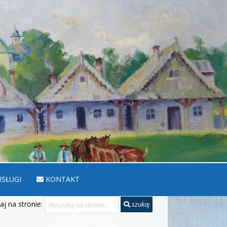
SŁUGI
KONTAKT
j na stronie:
szukaj