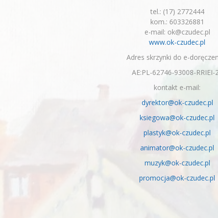
tel.: (17) 2772444
kom.: 603326881
e-mail: ok@czudec.pl
www.ok-czudec.pl
Adres skrzynki do e-doręczen
AE:PL-62746-93008-RRIEI-
kontakt e-mail:
dyrektor@ok-czudec.pl
ksiegowa@ok-czudec.pl
plastyk@ok-czudec.pl
animator@ok-czudec.pl
muzyk@ok-czudec.pl
promocja@ok-czudec.pl