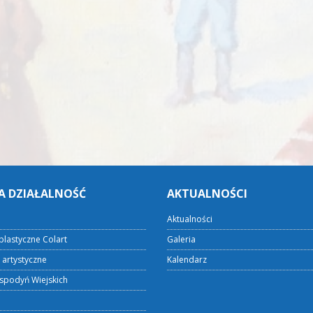
A DZIAŁALNOŚĆ
AKTUALNOŚCI
Aktualności
plastyczne Colart
Galeria
 artystyczne
Kalendarz
spodyń Wiejskich