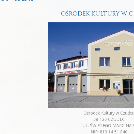
OŚRODEK KULTURY W 
Ośrodek Kultury w Czudc
38-120 CZUDEC
UL. ŚWIĘTEGO MARCINA 
NIP: 819 14 51 840