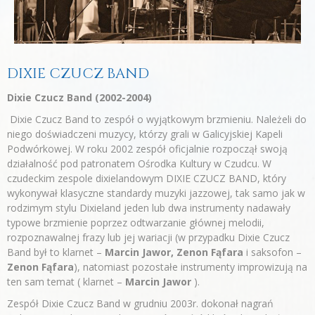
DIXIE CZUCZ BAND
Dixie Czucz Band (2002-2004)
Dixie Czucz Band to zespół o wyjątkowym brzmieniu. Należeli do
niego doświadczeni muzycy, którzy grali w Galicyjskiej Kapeli
Podwórkowej. W roku 2002 zespół oficjalnie rozpoczął swoją
działalność pod patronatem Ośrodka Kultury w Czudcu. W
czudeckim zespole dixielandowym DIXIE CZUCZ BAND, który
wykonywał klasyczne standardy muzyki jazzowej, tak samo jak w
rodzimym stylu Dixieland jeden lub dwa instrumenty nadawały
typowe brzmienie poprzez odtwarzanie głównej melodii,
rozpoznawalnej frazy lub jej wariacji (w przypadku Dixie Czucz
Band był to klarnet –
Marcin Jawor, Zenon Fąfara
i saksofon –
Zenon Fąfara
), natomiast pozostałe instrumenty improwizują na
ten sam temat ( klarnet –
Marcin Jawor
).
Zespół Dixie Czucz Band w grudniu 2003r. dokonał nagrań