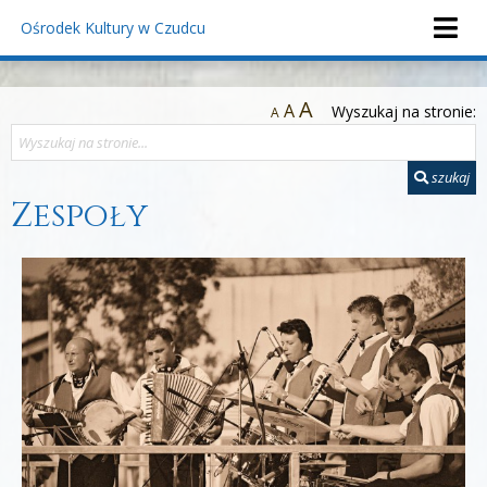
Ośrodek Kultury
w Czudcu
A
A
Wyszukaj na stronie:
A
szukaj
Zespoły