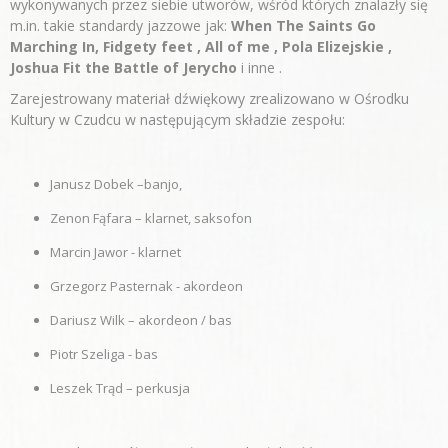
wykonywanych przez siebie utworów, wśród których znalazły się
m.in. takie standardy jazzowe jak:
When The Saints Go
Marching In,
Fidgety feet , All of me , Pola Elizejskie ,
Joshua Fit the Battle of Jerycho
i inne .
Zarejestrowany materiał dźwiękowy zrealizowano w Ośrodku
Kultury w Czudcu w następującym składzie zespołu:
Janusz Dobek –banjo,
Zenon Fąfara – klarnet, saksofon
Marcin Jawor - klarnet
Grzegorz Pasternak - akordeon
Dariusz Wilk – akordeon / bas
Piotr Szeliga - bas
Leszek Trąd – perkusja