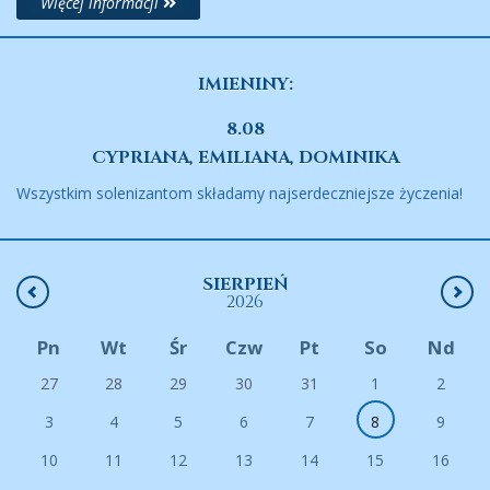
Więcej informacji
IMIENINY:
8.08
CYPRIANA, EMILIANA, DOMINIKA
Wszystkim solenizantom składamy najserdeczniejsze życzenia!
SIERPIEŃ
2026
Pn
Wt
Śr
Czw
Pt
So
Nd
27
28
29
30
31
1
2
3
4
5
6
7
8
9
10
11
12
13
14
15
16