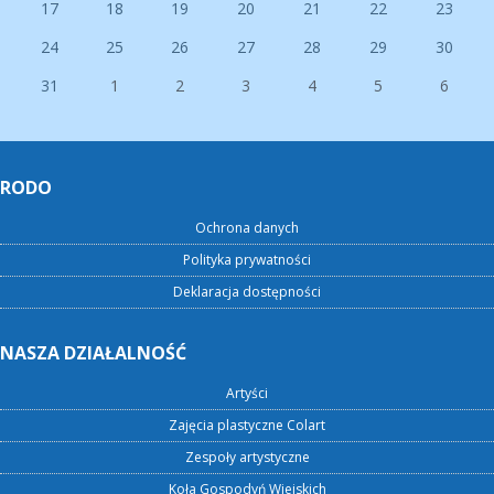
17
18
19
20
21
22
23
24
25
26
27
28
29
30
31
1
2
3
4
5
6
RODO
Ochrona danych
Polityka prywatności
Deklaracja dostępności
NASZA DZIAŁALNOŚĆ
Artyści
Zajęcia plastyczne Colart
Zespoły artystyczne
Koła Gospodyń Wiejskich