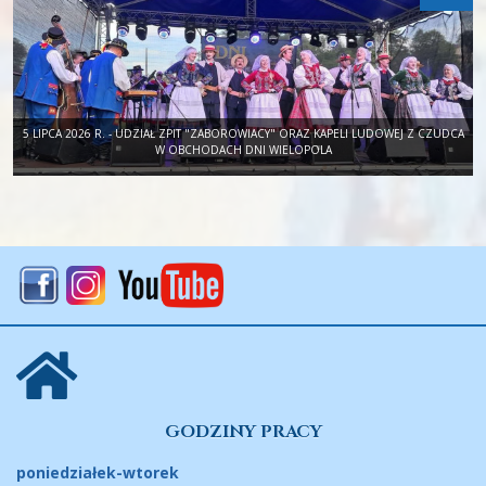
5 LIPCA 2026 R. - UDZIAŁ ZPIT "ZABOROWIACY" ORAZ KAPELI LUDOWEJ Z CZUDCA
W OBCHODACH DNI WIELOPOLA
GODZINY PRACY
poniedziałek-wtorek