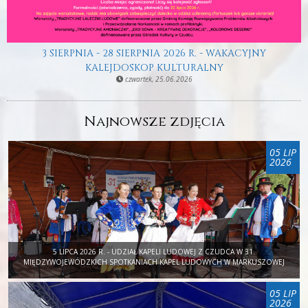
3 SIERPNIA - 28 SIERPNIA 2026 R. - WAKACYJNY
KALEJDOSKOP KULTURALNY
czwartek, 25.06.2026
Najnowsze zdjęcia
05 LIP
2026
5 LIPCA 2026 R. - UDZIAŁ KAPELI LUDOWEJ Z CZUDCA W 31.
MIĘDZYWOJEWÓDZKICH SPOTKANIACH KAPEL LUDOWYCH W MARKUSZOWEJ
05 LIP
2026