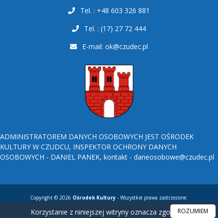
Tel. : +48 603 326 881
Tel. : (17) 27 72 444
E-mail:
ok@czudec.pl
ADMINISTRATOREM DANYCH OSOBOWYCH JEST OŚRODEK
KULTURY W CZUDCU, INSPEKTOR OCHRONY DANYCH
OSOBOWYCH - DANIEL PANEK, kontakt - daneosobowe@czudec.pl
Copyright © 2026
Ośrodek Kultury
- Wszystkie prawa zastrzeżone.
ROZUMIEM
Korzystanie z niniejszej witryny oznacza zgodę na