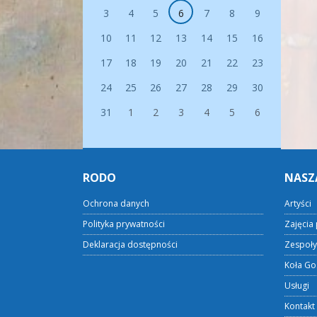
3
4
5
6
7
8
9
10
11
12
13
14
15
16
17
18
19
20
21
22
23
24
25
26
27
28
29
30
31
1
2
3
4
5
6
RODO
NASZ
Ochrona danych
Artyści
Polityka prywatności
Zajęcia 
Deklaracja dostępności
Zespoły
Koła Go
Usługi
Kontakt