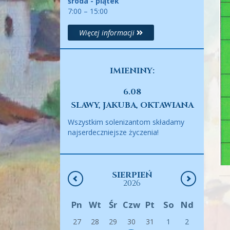
środa - piątek
7:00 – 15:00
Więcej informacji
IMIENINY:
6.08
SLAWY, JAKUBA, OKTAWIANA
Wszystkim solenizantom składamy
najserdeczniejsze życzenia!
SIERPIEŃ
2026
Pn
Wt
Śr
Czw
Pt
So
Nd
27
28
29
30
31
1
2