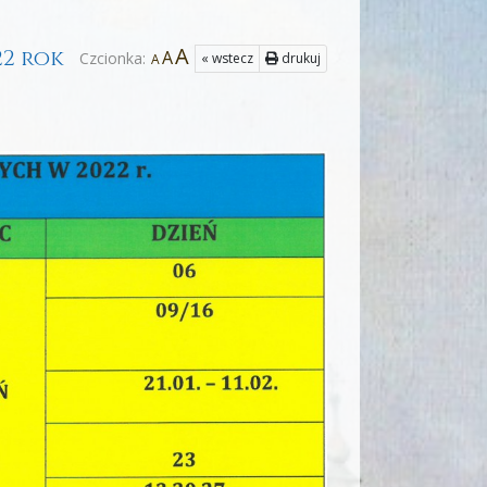
A
2 rok
A
Czcionka:
« wstecz
drukuj
A