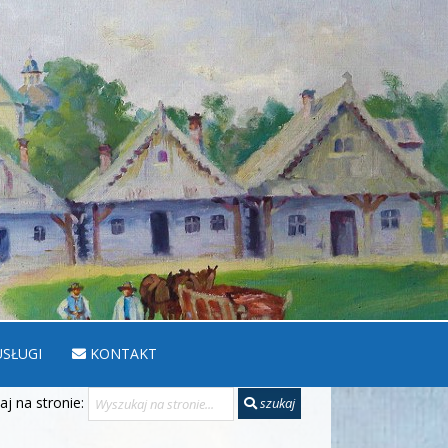
SŁUGI
KONTAKT
j na stronie:
szukaj