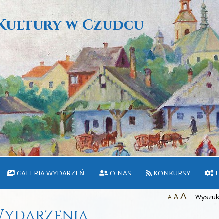
Kultury w Czudcu
GALERIA WYDARZEŃ
O NAS
KONKURSY
U
A
A
Wyszuka
A
ydarzenia