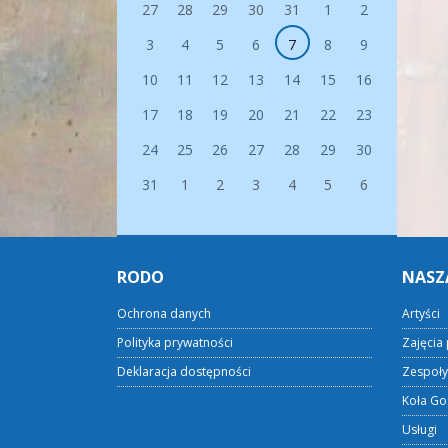
27
28
29
30
31
1
2
3
4
5
6
7
8
9
10
11
12
13
14
15
16
17
18
19
20
21
22
23
24
25
26
27
28
29
30
31
1
2
3
4
5
6
RODO
NASZ
Ochrona danych
Artyści
Polityka prywatności
Zajęcia 
Deklaracja dostępności
Zespoły
Koła Go
Usługi