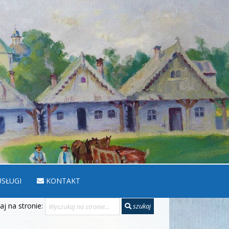
SŁUGI
KONTAKT
j na stronie:
szukaj