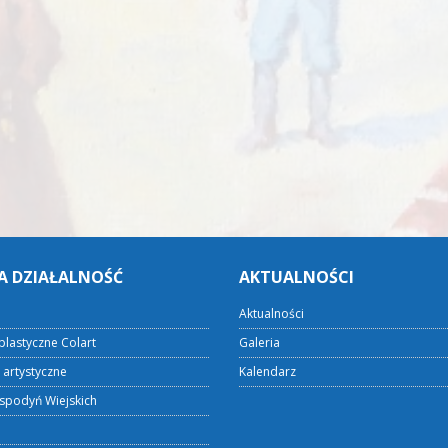
A DZIAŁALNOŚĆ
AKTUALNOŚCI
Aktualności
plastyczne Colart
Galeria
 artystyczne
Kalendarz
spodyń Wiejskich