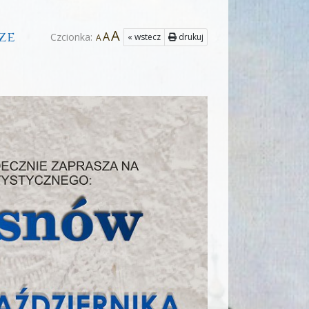
A
cze
A
Czcionka:
« wstecz
drukuj
A