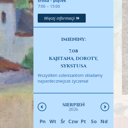
środa - piątek
7:00 – 15:00
Więcej informacji
IMIENINY:
7.08
KAJETANA, DOROTY,
SYKSTUSA
Wszystkim solenizantom składamy
najserdeczniejsze życzenia!
SIERPIEŃ
2026
Pn
Wt
Śr
Czw
Pt
So
Nd