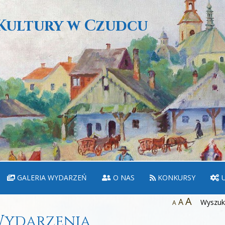
Kultury w Czudcu
GALERIA WYDARZEŃ
O NAS
KONKURSY
U
A
A
Wyszuka
A
ydarzenia