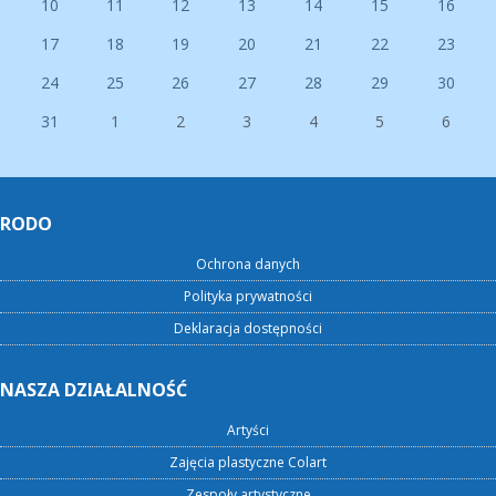
10
11
12
13
14
15
16
17
18
19
20
21
22
23
24
25
26
27
28
29
30
31
1
2
3
4
5
6
RODO
Ochrona danych
Polityka prywatności
Deklaracja dostępności
NASZA DZIAŁALNOŚĆ
Artyści
Zajęcia plastyczne Colart
Zespoły artystyczne