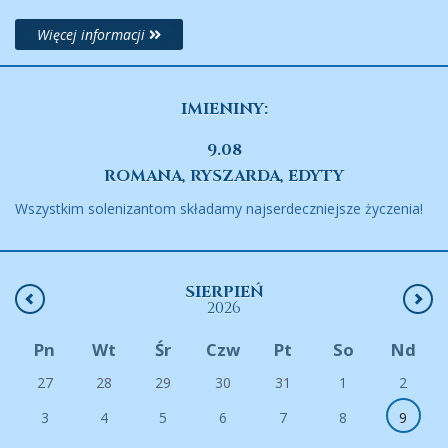
Więcej informacji
IMIENINY:
9.08
ROMANA, RYSZARDA, EDYTY
Wszystkim solenizantom składamy najserdeczniejsze życzenia!
SIERPIEŃ
2026
Pn
Wt
Śr
Czw
Pt
So
Nd
27
28
29
30
31
1
2
3
4
5
6
7
8
9