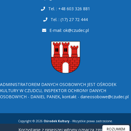
Tel. : +48 603 326 881
Tel. : (17) 27 72 444
E-mail:
ok@czudec.pl
ADMINISTRATOREM DANYCH OSOBOWYCH JEST OŚRODEK
KULTURY W CZUDCU, INSPEKTOR OCHRONY DANYCH
OSOBOWYCH - DANIEL PANEK, kontakt - daneosobowe@czudec.pl
Copyright © 2026
Ośrodek Kultury
- Wszystkie prawa zastrzeżone.
ROZUMIEM
Korzystanie z niniejszej witryny oznacza zgodę na